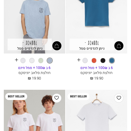
ניתן להדפיס סמל
ניתן להדפיס סמל
See
See
פטרול
שחור
דובדבן
תכלת
כחול
סלדין
לבן
תכלת
more
more
שמים
colours
colours
6 ב 100₪ + סמל חינם
6 ב 100₪ + סמל חינם
חולצת סלאב יוניסקס
חולצת סלאב יוניסקס
החל
החל
19.90 ₪
19.90 ₪
מ
מ
הוסף
הוסף
BEST SELLER
BEST SELLER
למועדפים
למועדפים