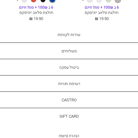
more
more
מלנג׳
colours
colours
6 ב 100₪ + סמל חינם
6 ב 100₪ + סמל חינם
חולצת סלאב יוניסקס
חולצת סלאב יוניסקס
החל
החל
19.90 ₪
19.90 ₪
מ
מ
שירות
שירות לקוחות
לקוחות
משלוחים
ביטול עסקה
רשימת חנויות
CASTRO
CASTRO
GIFT
GIFT CARD
CARD
הצהרת נגישות