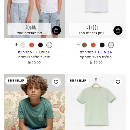
ניתן להדפיס סמל
ניתן להדפיס סמל
See
See
תכלת
שחור
דובדבן
זית
לבן
שחור
דובדבן
תכלת
more
more
colours
colours
6 ב 100₪ + סמל חינם
6 ב 100₪ + סמל חינם
חולצת סלאב יוניסקס
חולצת סלאב יוניסקס
החל
החל
19.90 ₪
19.90 ₪
מ
מ
הוסף
הוסף
BEST SELLER
BEST SELLER
למועדפים
למועדפים