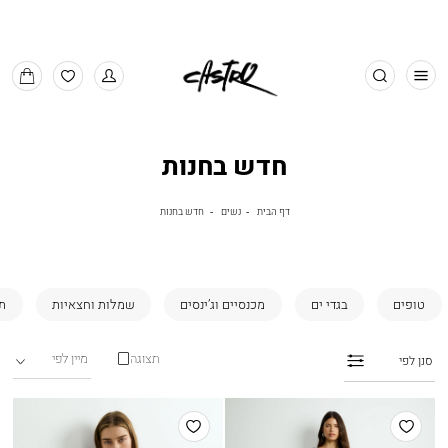
חפש
למעבר
MY
למועדפים
BAG
חדש בחנות
דף
נשים
חדש
דף הבית
נשים
חדש בחנות
הבית
בחנות
טופים
בגדי ים
מכנסיים וג’ינסים
שמלות וחצאיות
תי
תצוגה
סנן לפי
הוסף
הוסף
למועדפים
למועדפים