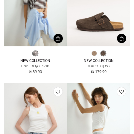
חום
אגוז
פסים
טבעי
NEW COLLECTION
NEW COLLECTION
כפכף חצי סגור
חולצת קרופ פסים
החל
החל
89.90 ₪
179.90 ₪
מ
מ
הוסף
הוסף
למועדפים
למועדפים