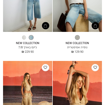
אופוויט
ג׳ינס
שמנת
בהיר
NEW COLLECTION
NEW COLLECTION
גופיה אסימטרית
ג׳ינס באורך 7/8
החל
החל
229.90 ₪
129.90 ₪
מ
מ
הוסף
הוסף
למועדפים
למועדפים