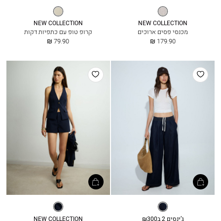
פסים
חמאה
NEW COLLECTION
NEW COLLECTION
מכנסי פסים ארוכים
קרופ טופ עם כתפיות דקות
החל
החל
79.90 ₪
179.90 ₪
מ
מ
הוסף
הוסף
למועדפים
למועדפים
דנים
נייבי
לא
שטוף
ג’ינסים 2 ב₪300
NEW COLLECTION