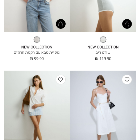
אפור
לבן
מלאנז’
NEW COLLECTION
NEW COLLECTION
שורט ריב
גופיית סבא עם רקמת חרוזים
החל
החל
99.90 ₪
119.90 ₪
מ
מ
הוסף
הוסף
למועדפים
למועדפים