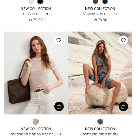
נייבי
חום
שחור
אופוויט
קקאו
NEW COLLECTION
NEW COLLECTION
טי שירט עם מחשוף V
טי-שירט פולו ריב
החל
החל
79.90 ₪
79.90 ₪
מ
מ
הוסף
הוסף
למועדפים
למועדפים
פסים
בז’
מלאנז’
NEW COLLECTION
NEW COLLECTION
גופיית פסים מכופתרת
טי שרט רכה בסיומת קונטרסטית