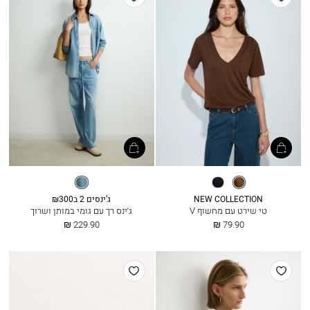
למועדפים
למועדפים
חום
נייבי
דנים
קקאו
NEW COLLECTION
ג’ינסים 2 ב₪300
טי שירט עם מחשוף V
ג׳ינס רך עם גומי במותן ושרוך
החל
החל
229.90 ₪
79.90 ₪
מ
מ
הוסף
הוסף
למועדפים
למועדפים