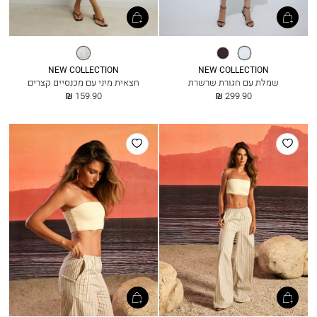
אופוויט
חום
מיד
כהה
בלו
פסים
NEW COLLECTION
NEW COLLECTION
שמלת עם חגורת שרשרת
חצאית מיני עם מכנסיים קצרים
החל
החל
159.90 ₪
299.90 ₪
מ
מ
הוסף
הוסף
למועדפים
למועדפים