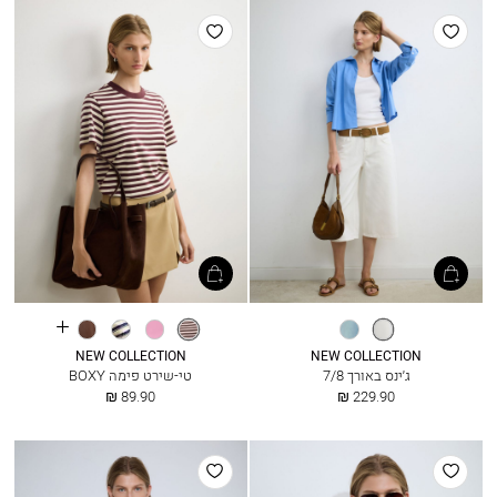
הוסף
הוסף
למועדפים
למועדפים
See
שמנת
ג׳ינס
בורדו
ורוד
פסים
חום
more
בהיר
פסים
נייבי
קקאו
colours
NEW COLLECTION
NEW COLLECTION
ג׳ינס באורך 7/8
טי-שירט פימה BOXY
החל
החל
89.90 ₪
229.90 ₪
מ
מ
הוסף
הוסף
למועדפים
למועדפים