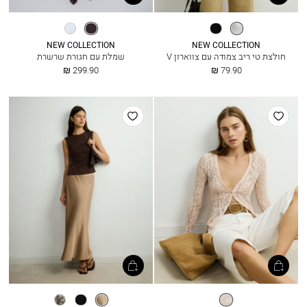
לבן
שחור
חום
אופוויט
כהה
NEW COLLECTION
NEW COLLECTION
חולצת טי ריב צמודה עם צווארון V
שמלת עם חגורת שרשרת
החל
החל
299.90 ₪
79.90 ₪
מ
מ
הוסף
הוסף
למועדפים
למועדפים
פודרה
קפה
שחור
נחש