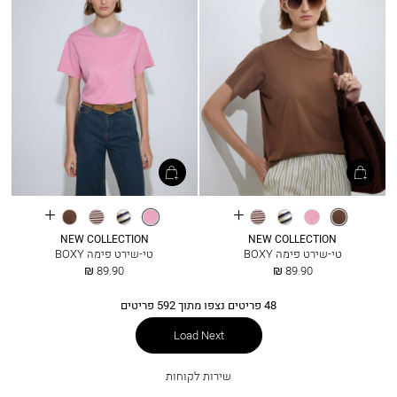
See
See
חום
ורוד
פסים
בורדו
ורוד
פסים
בורדו
חום
more
more
קקאו
נייבי
פסים
נייבי
פסים
קקאו
colours
colours
NEW COLLECTION
NEW COLLECTION
טי-שירט פימה BOXY
טי-שירט פימה BOXY
החל
החל
89.90 ₪
89.90 ₪
מ
מ
48
פריטים נצפו מתוך
592
פריטים
Load Next
שירות
שירות לקוחות
לקוחות