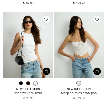
החל
החל
99.90 ₪
129.90 ₪
מ
מ
הוסף
הוסף
למועדפים
למועדפים
אופוויט
אופוויט
חום
שחור
כהה
NEW COLLECTION
NEW COLLECTION
מחוך תחרה עם רכיסה קדמית
גופיה עם דיטייל תחרה
החל
החל
99.90 ₪
149.90 ₪
מ
מ