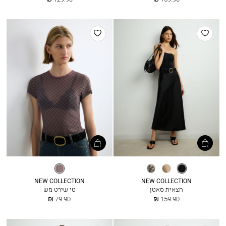
מ
מ
הוסף
הוסף
למועדפים
למועדפים
שחור
קפה
נחש
משבצות
NEW COLLECTION
NEW COLLECTION
חצאית סאטן
טי שירט מש
החל
החל
79.90 ₪
159.90 ₪
מ
מ