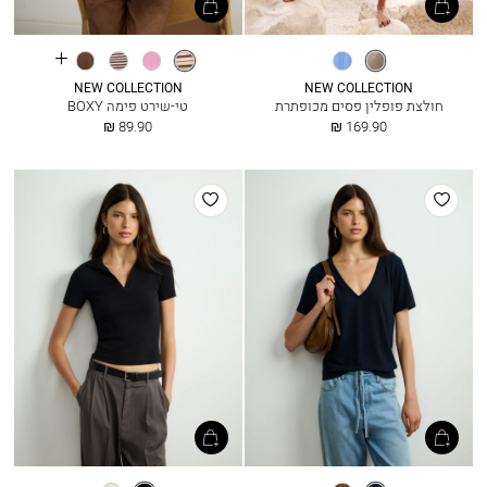
See
פסים
אופוויט
פסים
ורוד
בורדו
חום
more
חומים
פסים
קקאו
colours
NEW COLLECTION
NEW COLLECTION
חולצת פופלין פסים מכופתרת
טי-שירט פימה BOXY
החל
החל
89.90 ₪
169.90 ₪
מ
מ
הוסף
הוסף
למועדפים
למועדפים