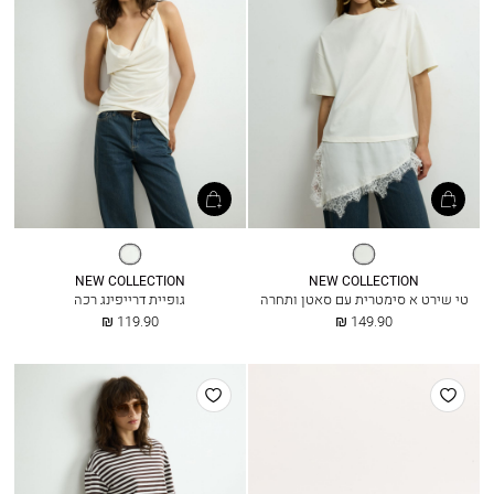
שנהב
בז׳
כהה
NEW COLLECTION
NEW COLLECTION
טי שירט א סימטרית עם סאטן ותחרה
גופיית דרייפינג רכה
החל
החל
119.90 ₪
149.90 ₪
מ
מ
הוסף
הוסף
למועדפים
למועדפים