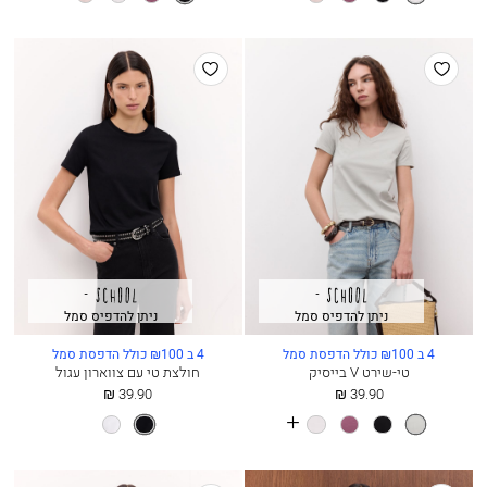
more
more
קוורץ
קוורץ
colours
colours
הוסף
הוסף
למועדפים
למועדפים
ניתן להדפיס סמל
ניתן להדפיס סמל
4 ב ₪100 כולל הדפסת סמל
4 ב ₪100 כולל הדפסת סמל
טי-שירט V בייסיק
חולצת טי עם צווארון עגול
החל
החל
39.90 ₪
39.90 ₪
מ
מ
See
אבן
שחור
פלאם
לבן
שחור
לבן
more
colours