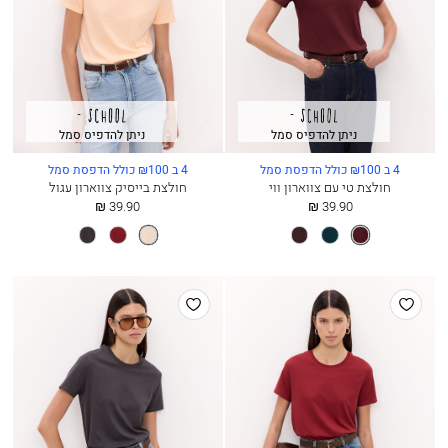
ניתן להדפיס סמל
ניתן להדפיס סמל
4 ב ₪100 כולל הדפסת סמל
4 ב ₪100 כולל הדפסת סמל
חולצת טי עם צווארון ווי
חולצת בייסיק צווארון עגול
החל
החל
39.90 ₪
39.90 ₪
מ
מ
יין
מונסון
חום
ורוד
בורדו’
פחם
עמוק
כהה
פנינה
כהה
הוסף
הוסף
למועדפים
למועדפים