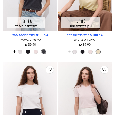
ניתן להדפיס סמל
ניתן להדפיס סמל
4 ב ₪100 כולל הדפסת סמל
4 ב ₪100 כולל הדפסת סמל
טי-שירט בייסיק
טי-שירט בייסיק
החל
החל
39.90 ₪
39.90 ₪
מ
מ
See
See
חמאה
ורוד
שחור
לבן
אנטרציט
ורוד
שחור
לבן
more
more
בלט
בלט
colours
colours
הוסף
הוסף
למועדפים
למועדפים