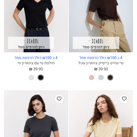
ניתן להדפיס סמל
ניתן להדפיס סמל
4 ב ₪100 כולל הדפסת סמל
4 ב ₪100 כולל הדפסת סמל
טי-שירט בייסיק צווארון עגול
חולצת טי עם צווארון ווי
החל
החל
39.90 ₪
39.90 ₪
מ
מ
חום
מלנז’
ורוד
שחור
לבן
כהה
אפור
אבק
הוסף
הוסף
למועדפים
למועדפים