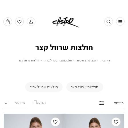
חפש
למעבר
MY
למועדפים
BAG
חולצות שרוול קצר
דף
תלבושת
תלבושת
חולצות
דף הבית
תלבושת בית ספר
תלבושת בית ספר לנערות
חולצות שרוול קצר
הבית
בית
בית
שרוול
ספר
ספר
קצר
לנערות
חולצות שרוול קצר
חולצות שרוול ארוך
תצוגה
סנן לפי
הוסף
הוסף
למועדפים
למועדפים