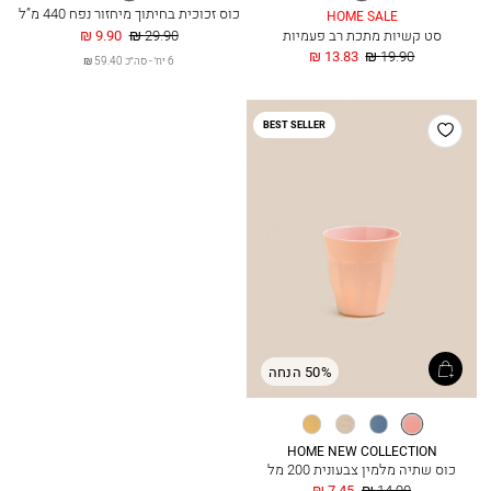
כוס זכוכית בחיתוך מיחזור נפח 440 מ”ל
HOME SALE
מחיר
החל
סט קשיות מתכת רב פעמיות
29.90 ₪
9.90 ₪
רגיל
מ
מחיר
החל
13.83 ₪
19.90 ₪
6 יח׳ - סה״כ 59.40 ₪
רגיל
מ
הוסף
BEST SELLER
למועדפים
50% הנחה
ורוד
תכלת
לבן
בננה
בייבי
HOME NEW COLLECTION
כוס שתיה מלמין צבעונית 200 מל
מחיר
החל
7.45 ₪
14.90 ₪