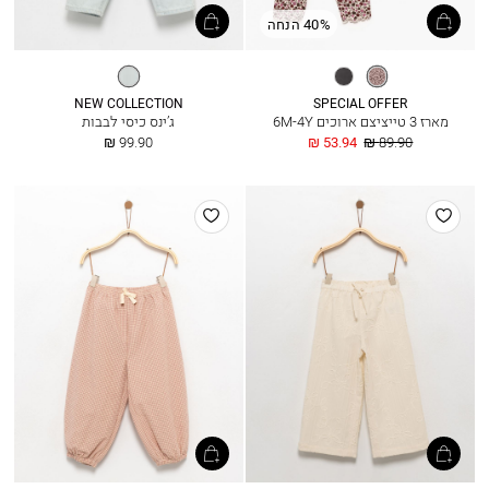
40% הנחה
אופוויט
פחם
ג׳ינס
מלאנז’
בהיר
NEW COLLECTION
SPECIAL OFFER
מארז 3 טייציצם ארוכים 6M-4Y
ג’ינס כיסי לבבות
מחיר
החל
החל
99.90 ₪
53.94 ₪
89.90 ₪
רגיל
מ
מ
הוסף
הוסף
למועדפים
למועדפים