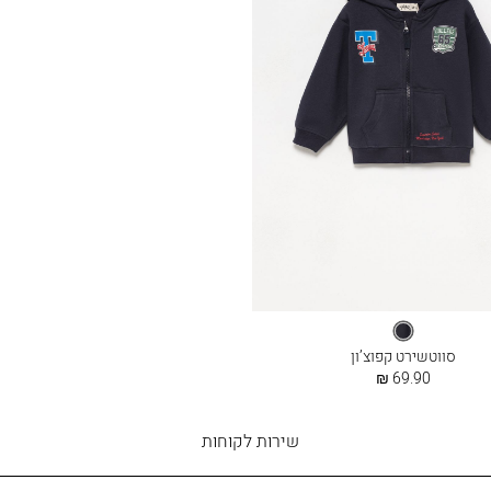
בלו
ברי
סווטשירט קפוצ’ון
החל
69.90 ₪
מ
שירות
שירות לקוחות
לקוחות